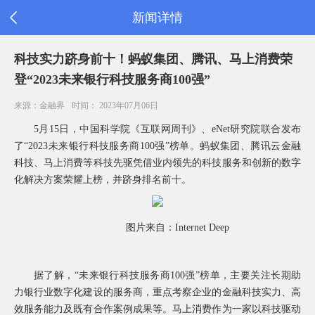
新闻详情
首
科技实力跻身前十！蚂蚁集团、腾讯、马上消费荣
页
登“2023未来银行科技服务商100强”
公
司
来源：金融界
时间： 2023年07月06日
信
息
5
月15日，中国科学院《互联网周刊》、eNet研究院联合发布
旗
了“2023未来银行科技服务商100强”榜单。蚂蚁集团、腾讯云金融
下
科技、马上消费等科技先驱凭借业内领先的科技服务和创新的数字
产
品
化解决方案荣耀上榜，并跻身排名前十。
新
闻
公
图片来自：Internet Deep
告
消
费
据了解，“未来银行科技服务商100强”榜单，主要关注长期助
者
力银行业数字化建设的服务商，重点考察企业的金融科技实力、高
之
家
效服务能力及既有合作案例成果等。马上消费作为一家以科技驱动