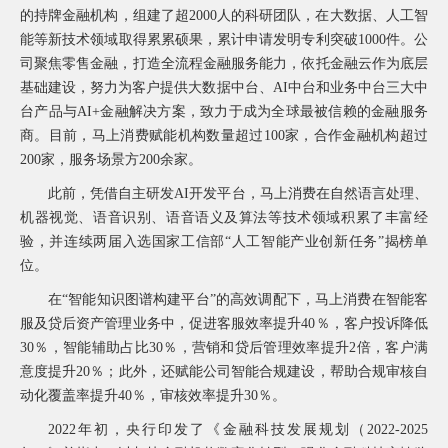
的持牌金融机构，组建了超2000人的科研团队，在大数据、人工智
常
见
能等新技术领域取得累累硕果，累计申请发明专利突破1000件。公
问
司聚焦零售金融，打造全流程金融服务能力，依托金融云作为底层
题
基础建设，努力为客户提供大数据中台、AI中台和业务中台三大中
乡
台产品与AI+金融解决方案，致力于成为全球最被信赖的金融服务
村
振
商。目前，马上消费赋能机构数量超过100家，合作金融机构超过
兴
200家，服务场景方200余家。
采
此前，凭借自主研发AI开发平台，马上消费在自然语言处理、
购
公
机器视觉、语音识别、语音语义及算法等技术领域积累了丰富经
告
验，并连续两届入选国家工信部“人工智能产业创新任务”揭榜单
AIF
位。
联
盟
在“智能知识图谱构建平台”的高效调配下，马上消费在智能客
服及贷后资产管理业务中，促进客服效率提升40％，客户投诉降低
投
诉
30％，智能辅助占比30％，营销和贷后管理效率提升2倍，客户满
意
意度提升20％；此外，还赋能公司智能合规建设，帮助合规审核自
见
动化覆盖率提升40％，审核效率提升30％。
在
线
2022
年初，央行印发了《金融科技发展规划（2022-2025
咨