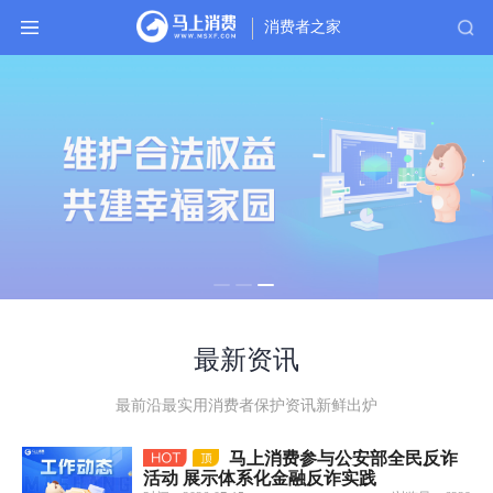
消费者之家
首
页
消
保
动
态
金
融
教
育
重
要
提
最新资讯
醒
常
最前沿最实用消费者保护资讯新鲜出炉
见
问
马上消费参与公安部全民反诈
题
活动 展示体系化金融反诈实践
客