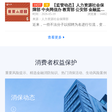
【监管动态】人力资源社会保
障部 中央网信办 教育部 公安部 金融监管
总局联合发布警惕“招转培”“培训贷”等风
时间：2026-05-19
浏览量：14462
险提示
来源：人力资源社会保障部
近来，一些不法分子以招聘为名进行引流，变相
推销培训课程，诱导求职者支付高额费用，甚至
申请贷款参加培训，严重侵害了求职者的合法权
查看更多
益，扰乱了人力资源市场的正常秩序。为帮助求
职者有效识别“招转培”“培训贷”等骗局，人力资
源社会保障部、中央网信办、……
消费者权益保护
重要风险提示、精选金融消防知识、热门消保活动、生动风险案例
消保动态