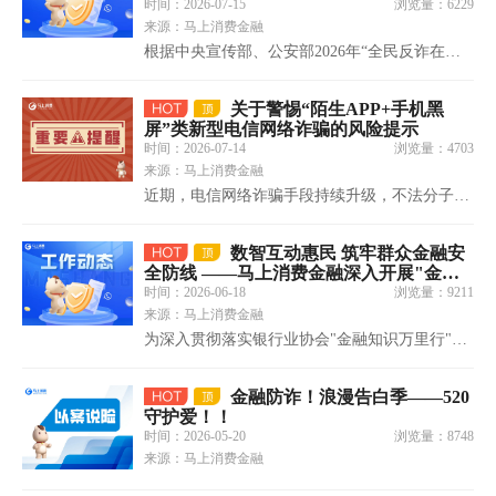
时间：2026-07-15
浏览量：6229
服
来源：马上消费金融
投
根据中央宣传部、公安部2026年“全民反诈在行
诉
动”集中宣传月活动安排，7月10日，公安部刑侦
AIF
局在京举办第六届“全社会反诈青年在行动”宣传
关于警惕“陌生APP+手机黑
联
活动。公安部新闻宣传局、中央宣传部新闻局、
屏”类新型电信网络诈骗的风险提示
盟
中央网信办网络综合治理局、工业和信息化部网
时间：2026-07-14
浏览量：4703
调
络安全管理……
来源：马上消费金融
查
近期，电信网络诈骗手段持续升级，不法分子利
问
用“下载陌生APP→手机黑屏→远程控制借贷或转
卷
账”的连环套路实施诈骗。该类骗局以“远程控制
数智互动惠民 筑牢群众金融安
+黑屏掩护+刷脸认证”为核心，消费者从感知异
全防线 ——马上消费金融深入开展"金融
常到资金损失往往仅数小时，社会危害性极大。
知识万里行"宣教活动
时间：2026-06-18
浏览量：9211
一、诈骗套路拆解第一步……
来源：马上消费金融
为深入贯彻落实银行业协会"金融知识万里行"活
动部署，切实提升社会公众金融素养和风险防范
意识，近日，马上消费金融走进渝兴广场园区，
金融防诈！浪漫告白季——520
设立金融知识宣教点，紧紧围绕“两司两员”及老
守护爱！！
年群体等重点人群实际需求，通过寓教于乐、科
时间：2026-05-20
浏览量：8748
技赋能、精准服务相结合的方……
来源：马上消费金融