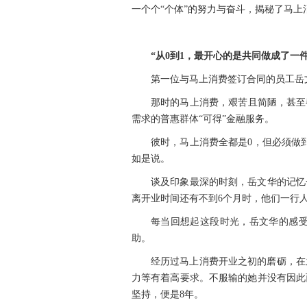
费
一个个“个体”的努力与奋斗，揭秘了马上
者
之
家
“
从0到1，最开心的是共同做成了一件
常
第一位与马上消费签订合同的员工岳文
见
问
题
那时的马上消费，艰苦且简陋，甚至
需求的普惠群体“可得”金融服务。
乡
彼时，马上消费全都是0，但必须做
村
振
如是说。
兴
谈及印象最深的时刻，岳文华的记忆
离开业时间还有不到6个月时，他们一行
采
购
每当回想起这段时光，岳文华的感受
公
告
助。
经历过马上消费开业之初的磨砺，在
AIF
力等有着高要求。不服输的她并没有因此
联
盟
坚持，便是8年。