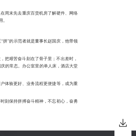
队在周末先去重庆百货机房了解硬件、网络
用。
正“拼”的示范者就是董事长赵国庆，他带领
安歇，把艰苦奋斗刻在了骨子里；不出差时，
国庆的常态。办公室里的单人床，酒店大堂
用户体验更好、业务流程更便捷等，成为重
要时刻保持拼搏奋斗精神，不忘初心，奋勇