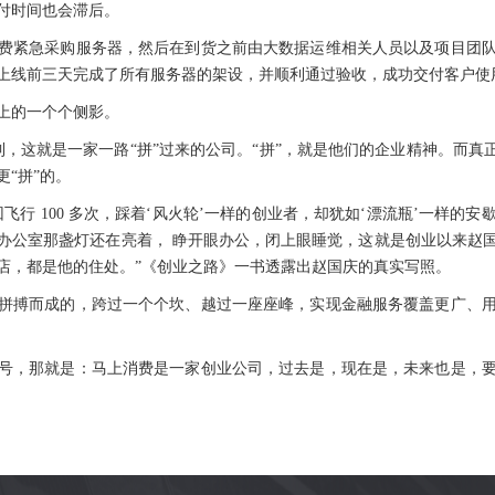
付时间也会滞后。
费紧急采购服务器，然后在到货之前由大数据运维相关人员以及项目团
上线前三天完成了所有服务器的架设，并顺利通过验收，成功交付客户使
上的一个个侧影。
，这就是一家一路“拼”过来的公司。“拼”，就是他们的企业精神。而真
“拼”的。
行 100 多次，踩着‘风火轮’一样的创业者，却犹如‘漂流瓶’一样的
办公室那盏灯还在亮着， 睁开眼办公，闭上眼睡觉，这就是创业以来赵
店，都是他的住处。”《创业之路》一书透露出赵国庆的真实写照。
个体拼搏而成的，跨过一个个坎、越过一座座峰，实现金融服务覆盖更广、
号，那就是：马上消费是一家创业公司，过去是，现在是，未来也是，