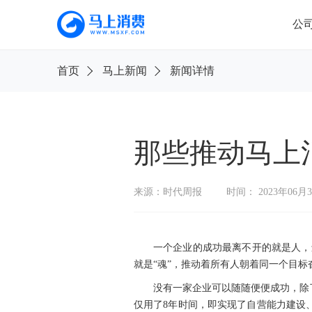
公
首
首页
马上新闻
新闻详情
页
公
司
信
息
那些推动马上消
旗
下
来源：时代周报
时间： 2023年06月
产
品
新
一个企业的成功最离不开的就是人，
闻
公
就是“魂”，推动着所有人朝着同一个目
告
没有一家企业可以随随便便成功，除
仅用了8年时间，即实现了自营能力建设
消