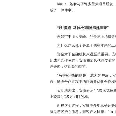
8
年中，她参与了许多重大项目研发
投
成了一件件事。
诉
意
见
“
以‘慢跑+马拉松’精神跨越阻碍”
在
线
再如空中飞人安峰。他是马上消费金融
咨
询
为什么这么说？是源于他多年来的工
资金对于金融机构来说至关重要。安
到成为合作伙伴，安峰和团队伙伴要做的不
户会谈，这即是“慢跑”。
“
马拉松”指的则是，成为客户后，
通，解决合作过程中的问题并优化合作模
长期地外出，安峰表示“也曾感觉疲
上凌晨2点多才到目的地。
但在这个过程，安峰更多地感受还是
就是急客户之所急，想客户之所想。”而