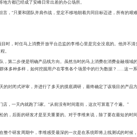
等地方都已经成了安峰日常出差的办公场所。
坦言，“只要和团队并肩作战，坚定不移地朝着共同目标迈进，所有的艰难
项目时，时任马上消费开放平台总监的李维心里是完全没底的。他并不清
过程。
队，第二步便是明确产品线方向。虽然当时的马上消费在消费金融领域
体多种多样，如何挖掘用户在零售各个场景中的行为数据？......这
天的封闭式评审，并进行了多天的摸底调研，最终确定了该项目的产品
门店，一天内就跑了5家。“从前没有时间逛街，这次可算逛了个遍。”
松的，后面的研发才是至关重要的。对于李维来说，除了要在最短的时
在整个研发周期中，李维感受最深的一次是在系统即将上线测试的时候，