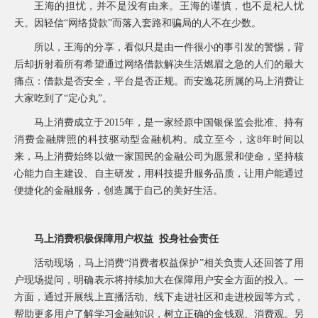
王海的担忧，并不是没有由来。王海的谨慎，也不是杞人忧
询
天。因轻信“网络贷款”而落入套路和骗局的人不在少数。
所以，王海的分享，看似只是由一件很小的事引发的警惕，背
后却折射着所有希望通过网络借款解决生活燃眉之急的人们的最大
痛点：借款是否安全，平台是否正规。而安逸花所属的马上消费让
大家吃到了“定心丸”。
马上消费成立于2015年，是一家经原中国银保监会批准、持有
消费金融牌照的科技驱动型金融机构。成立至今，这8年时间以
来，马上消费始终以做一家国民的金融公司为愿景和使命，坚持核
心能力自主建设、自主研发，用科技提升服务品质，让用户能通过
便捷化的金融服务，创造属于自己的美好生活。
马上消费积极保障用户权益 投身社会责任
活动现场，马上消费“消费者权益保护”相关负责人还回答了用
户现场提问，明确表示将持续加大在保障用户安全方面的投入。一
方面，通过开展线上直播活动、线下走进社区和走进校园等方式，
帮助更多用户了解学习金融知识，树立正确的金钱观、消费观。另