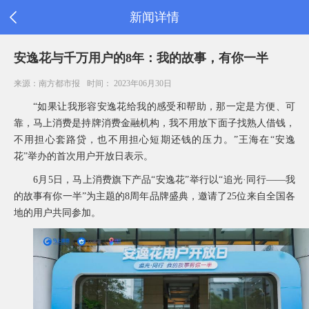
新闻详情
首
安逸花与千万用户的8年：我的故事，有你一半
页
公
来源：南方都市报
时间： 2023年06月30日
司
信
“如果让我形容安逸花给我的感受和帮助，那一定是方便、可
息
靠，马上消费是持牌消费金融机构，我不用放下面子找熟人借钱，
旗
不用担心套路贷，也不用担心短期还钱的压力。”王海在“安逸
下
花”举办的首次用户开放日表示。
产
品
6
月5日，马上消费旗下产品“安逸花”举行以“追光·同行——我
新
的故事有你一半”为主题的8周年品牌盛典，邀请了25位来自全国各
闻
地的用户共同参加。
公
告
消
费
者
之
家