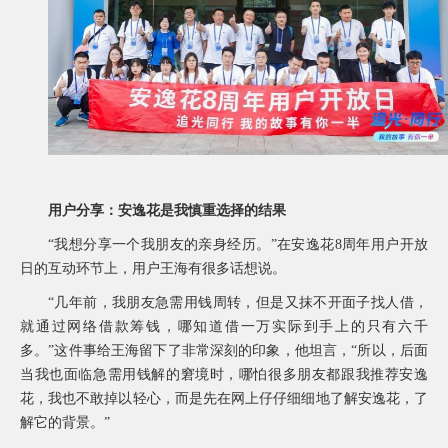
常
见
问
题
乡
村
振
兴
采
购
用户分享：安逸花是我慎重选择的结果
公
告
“我想分享一个我朋友的亲身经历。”在安逸花8周年用户开放
AIF
日的互动环节上，用户王海有很多话想说。
联
盟
“几年前，我朋友急需用钱周转，但是又抹不开面子找人借，
投
就通过网络借款筹钱，哪知道借一万实际到手上的只有六千
诉
多。”这件事给王海留下了非常深刻的印象，他坦言，“所以，后面
意
当我也面临急需用钱解的窘境时，哪怕很多朋友都跟我推荐安逸
见
花，我也不敢掉以轻心，而是先在网上仔仔细细地了解安逸花，了
在
解它的背景。”
线
咨