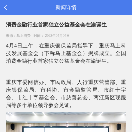
新闻详情
首
消费金融行业首家独立公益基金会在渝诞生
页
公
来源：马上消费
时间： 2023年04月04日
司
4月4日上午，在重庆银保监局指导下，重庆马上科
信
息
技发展基金会（下称马上基金会）揭牌成立。全国
旗
消费金融行业首家独立公益基金会在渝诞生。
下
产
品
重庆市委网信办、市民政局、人行重庆营管部、重
新
闻
庆银保监局、市科协、市金融监管局、
市红十字
公
会、市红十字基金会、
市慈善总会、两江新区现服
告
局等多个单位领导参会见证。
消
费
者
之
家