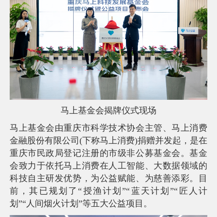
常
见
问
题
乡
村
振
兴
采
购
公
马上基金会揭牌仪式现场
告
马上基金会由重庆市科学技术协会主管、马上消费
AIF
联
金融股份有限公司(下称马上消费)捐赠并发起，是在
盟
重庆市民政局登记注册的市级非公募基金会。基金
投
会致力于依托马上消费在人工智能、大数据领域的
诉
意
科技自主研发优势，为公益赋能、为慈善添彩。目
见
前，其已规划了“授渔计划”“蓝天计划”“匠人计
在
划”“人间烟火计划”等五大公益项目。
线
咨