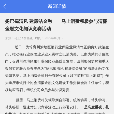
新闻详情
首
扬巴蜀清风 建廉洁金融——马上消费积极参与清廉
页
金融文化知识竞赛活动
公
司
来源：马上消费金融
时间： 2022年09月19日
信
息
近日，为培育川渝地区银行业保险业风清气正的良好政治生
旗
态，推动银行业保险业从业人员树立以清为美、以廉为荣的价值取
下
产
向，促进川渝地区银行业保险业高质量发展，四川银保监局和重庆
品
银保监局联合举办主题为“扬巴蜀清风 建廉洁金融”的清廉金融文化
新
知识竞赛。马上消费金融股份有限公司（以下简称“马上消费”）作
闻
公
为重庆市银行业协会清廉金融文化建设工作委员会副主任单位，积
告
极响应号召，组织公司全员参与知识竞赛。
消
费
据悉，马上消费相关领导亲自部署、统筹协调，带头学习、
者
之
带头答题，迅速对知识竞赛活动进行部署安排
。
一是高度重视，扎
家