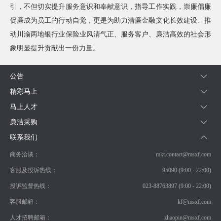
引，不但切实提升服务意识和奉献意识，指导工作实践，崇廉倡廉
询
促廉成为员工的行动自觉，更是为助力清廉金融文化长效建设、推
动川渝两地银行业保险业风清气正、服务客户、廉洁高效的社会形
象明显提升贡献出一份力量。
公告
精彩马上
马上人才
廉洁采购
联系我们
商务洽谈：
mkt.contact@msxf.com
客服及投诉热线：
95090 (9:00 - 22:00)
投诉监督热线：
023-88763897 (9:00 - 22:00)
客服邮箱：
kf@msxf.com
人才招聘邮箱：
zhaopin@msxf.com