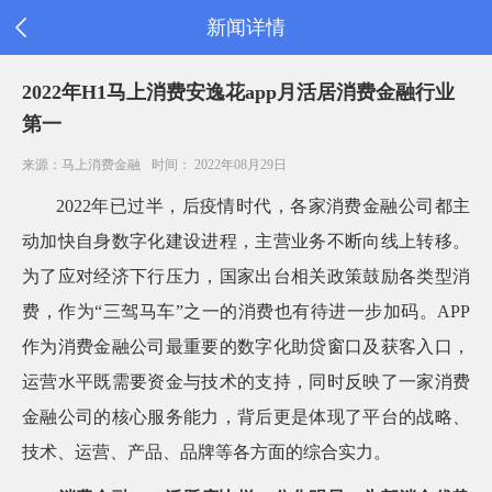
新闻详情
首
2022年H1马上消费安逸花app月活居消费金融行业
页
第一
公
司
来源：马上消费金融
时间： 2022年08月29日
信
息
2022
年已过半，后疫情时代，各家消费金融公司都主
旗
下
动加快自身数字化建设进程，主营业务不断向线上转移。
产
为了应对经济下行压力，国家出台相关政策鼓励各类型消
品
新
费，作为“三驾马车”之一的消费也有待进一步加码。APP
闻
作为消费金融公司最重要的数字化助贷窗口及获客入口，
公
告
运营水平既需要资金与技术的支持，同时反映了一家消费
消
金融公司的核心服务能力，背后更是体现了平台的战略、
费
者
技术、运营、产品、品牌等各方面的综合实力。
之
家