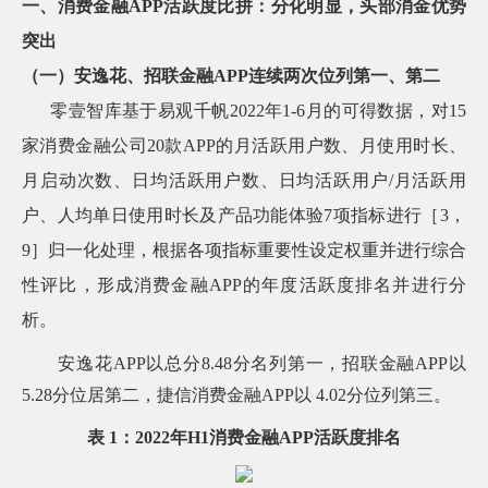
一、消费金融APP活跃度比拼：分化明显，头部消金优势
常
见
突出
问
（一）安逸花、招联金融APP连续两次位列第一、第二
题
乡
零壹智库基于易观千帆2022年1-6月的可得数据，对15
村
家消费金融公司20款APP的月活跃用户数、月使用时长、
振
兴
月启动次数、日均活跃用户数、日均活跃用户/月活跃用
采
户、人均单日使用时长及产品功能体验7项指标进行［3，
购
公
9］归一化处理，根据各项指标重要性设定权重并进行综合
告
性评比，形成消费金融APP的年度活跃度排名并进行分
AIF
联
析。
盟
投
安逸花APP以总分8.48分名列第一，招联金融APP以
诉
5.28分位居第二，捷信消费金融APP以 4.02分位列第三。
意
见
表 1：2022年H1消费金融APP活跃度排名
在
线
咨