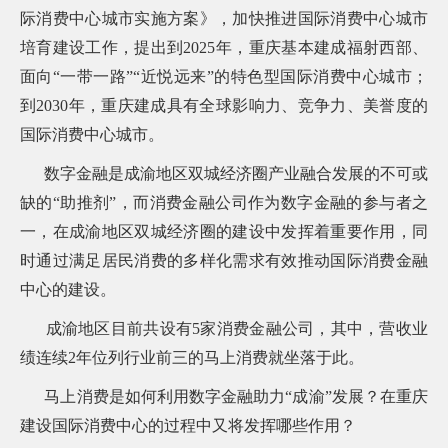
常
际消费中心城市实施方案》
，加快推进国际消费中心城市
见
培育建设工作，提出到2025年，重庆基本建成福射西部、
问
题
面向“一带一路”“近悦远来”的特色型国际消费中心城市；
乡
到2030年，重庆建成具有全球影响力、竞争力、美誉度的
村
国际消费中心城市。
振
兴
数字金融是成渝地区双城经济圈产业融合发展的不可或
采
购
缺的“助推剂”，而消费金融公司作为数字金融的参与者之
公
一，在成渝地区双城经济圈的建设中发挥着重要作用，同
告
时通过满足居民消费的多样化需求有效推动国际消费金融
AIF
联
中心的建设。
盟
投
成渝地区目前共设有5家消费金融公司，其中，营收业
诉
绩连续2年位列行业前三的马上消费就坐落于此。
意
见
马上消费是如何利用数字金融助力“成渝”发展？在重庆
在
建设国际消费中心的过程中又将发挥哪些作用？
线
咨