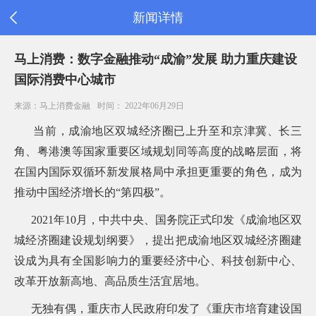
新闻详情
首
马上消费：数字金融推动“成渝”发展 助力重庆建设
页
国际消费中心城市
公
司
来源：马上消费金融
时间： 2022年06月29日
信
息
当前，成渝地区双城经济圈已上升至和京津冀、长三
旗
角、粤港澳等国家重要区域规划同等高度的战略层面，将
下
产
在国内国际双循环新发展格局中承担更重要的角色，成为
品
推动中国经济增长的“第四极”。
新
闻
2021
年10月，中共中央、国务院正式印发《成渝地区双
公
告
城经济圈建设规划纲要》，提出把成渝地区双城经济圈建
消
设成为具有全国影响力的重要经济中心、科技创新中心、
费
改革开放新高地、高品质生活宜居地。
者
之
家
无独有偶，重庆市人民政府印发了
《重庆市培育建设国