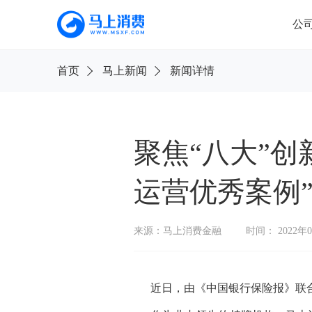
公
首
首页
马上新闻
新闻详情
页
公
司
信
息
聚焦“八大”创
旗
运营优秀案例
下
产
品
来源：马上消费金融
时间： 2022年
新
闻
公
告
近日，由《中国银行保险报》联合《
消