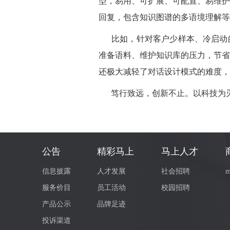
型，易用、可扩展、可配置、易维护
回复，包含知识图谱的多语境理解
等
比如，
针对客户少样本、冷启动
准备语料、维护知识库的压力，节省
还极大减轻了对话设计模式的难度，
笃行致远，创新不止。以科技为刃
公告
精彩马上
马上人才
信息披露
人才发展
社会招聘
m
服务价目
员工活动
校园招聘
产品公示
品牌足迹
投诉渠道