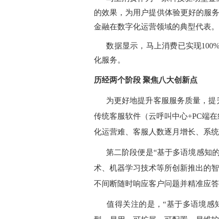
的效果，为用户提供体验更好的服务
投
诉
金融在数字化运营领域的典型代表。
意
见
数据显示，马上消费已实现100%自
化服务。
在
线
咨
历经两个阶段 聚焦八大创新点
询
为更好地提升客服服务质量，提
传统客服软件（云呼叫中心+PC端在
化运营难、客服人数逐月增长、系统
第二阶段
便是
“基于多语境感知
术、机器学习技术等
所创新推出的智
不间断随时响应客户问题并精准应答
值得关注的是，
“基于多语境感