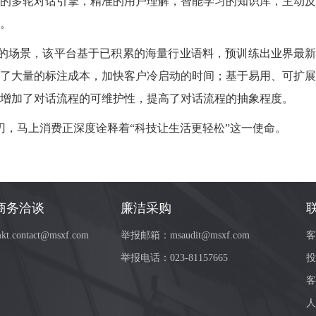
的多轮对话引擎，精准的用户理解
，
智能学习的知识库，主动反
。
的场景，
该
平台基于已积累的海量行业语料，预训练出业界最新提
了大量的标注成本，加快客户冷启动的时间；
基于
易用、可扩展
增加了对话流程的可维护性，提高了对话流程的抽象程度。
，马上消费正深度诠释着“
科技让生活更轻松”
这一使命。
商务洽谈
廉洁采购
kt.contact@msxf.com
举报邮箱：
msaudit@msxf.com
客
举报电话：
023-81157665
投
客
人