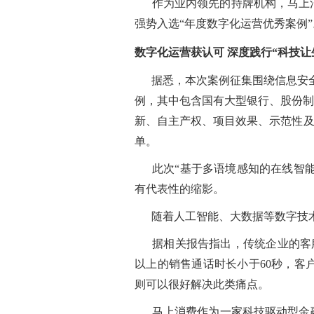
作为业内领先的持牌机构，马上消费
费
者
强势入选“年度数字化运营优秀案例”
之
家
数字化运营获认可
深度践行“科技让
常
据悉，本次案例征集围绕信息安全、
见
问
例，其中包含国有大型银行、股份制
题
新、自主产权、项目效果、示范性及安
单。
乡
村
振
此次“基于多语境感知的在线智能客
兴
有代表性的缩影。
采
随着人工智能、大数据等数字技术
购
公
告
据相关报告指出，传统企业的客服多
以上的销售通话时长小于60秒，客
AIF
则可以很好解决此类痛点。
联
盟
马上消费作为一家科技驱动型金融