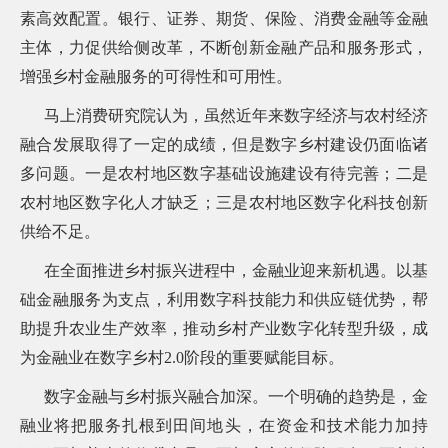
常
素高效配置。银行、证券、期货、保险、消费金融等金融
见
主体，力促供给侧改革，不断创新金融产品和服务形式，
问
题
增强乡村金融服务的可得性和可用性。
乡
马上消费研究院认为，虽然近年来数字经济与农村经济
村
振
融合发展取得了一定的成绩，但是数字乡村建设仍面临诸
兴
多问题。一是农村地区数字基础设施建设有待完善；二是
采
购
农村地区数字化人才缺乏；三是农村地区数字化科技创新
公
供给不足。
告
AIF
在全面推进乡村振兴进程中，金融业迎来新机遇。以基
联
盟
础金融服务为支点，利用数字科技能力和供应链优势，帮
投
助提升农业生产效率，推动乡村产业数字化转型升级，成
诉
为金融业在数字乡村2.0阶段的重要赋能目标。
意
见
数字金融与乡村振兴融合加深。一个明确的趋势是，金
在
融业将把服务扎根到田间地头，在资金和技术能力加持
线
咨