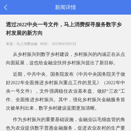
新闻详情
首
透过2022中央一号文件，马上消费探寻服务数字乡
页
村发展的新方向
公
司
来源：马上消费金融
时间： 2022年03月01日
信
息
从乡村振兴到数字乡村建设，乡村振兴的内涵正在从点
旗
向面延展，这也给金融业扶持乡村振兴提出了新目标。
下
产
近期，中共中央、国务院发布《中共中央国务院关于做
品
好2022年全面推进乡村振兴重点工作的意见》（2022年中
新
闻
央一号文件），文件强调稳住农业基本盘、做好“三农”工
公
告
作、全面推进乡村振兴。其中，强化乡村振兴金融服务首
消
次被单列出来，数字乡村建设蓝图更加清晰。
费
者
作为乡村振兴的重要基础设施，金融业以毛细血管的角
之
家
色为农业提供数字普惠金融服务，促进农业农村的生产要