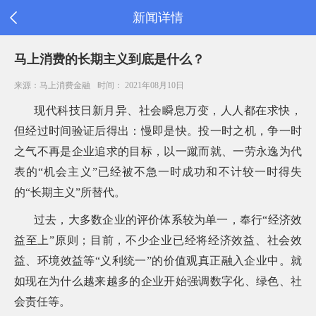
新闻详情
首
马上消费的长期主义到底是什么？
页
公
来源：马上消费金融
时间： 2021年08月10日
司
信
现代科技日新月异、社会瞬息万变，人人都在求快，
息
但经过时间验证后得出：慢即是快。投一时之机，争一时
旗
之气不再是企业追求的目标，以一蹴而就、一劳永逸为代
下
产
表的“机会主义”已经被不急一时成功和不计较一时得失
品
的“长期主义”所替代。
新
闻
过去，大多数企业的评价体系较为单一，奉行“经济效
公
告
益至上”原则；目前，不少企业已经将经济效益、社会效
消
益、环境效益等“义利统一”的价值观真正融入企业中。就
费
如现在为什么越来越多的企业开始强调数字化、绿色、社
者
之
会责任等。
家