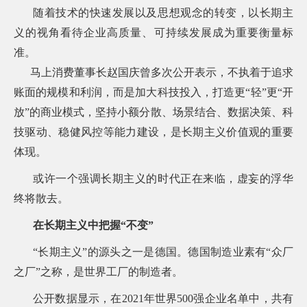
常
随着技术的快速发展以及思想观念的转变，以长期主
见
义的视角看待企业高质量、可持续发展成为重要衡量标
问
题
准。
乡
马上消费董事长赵国庆曾多次公开表示，不执着于追求
村
账面的规模和利润，而是加大科技投入，打造更“轻”更“开
振
兴
放”的商业模式，坚持小额分散、场景结合、数据决策、科
采
技驱动、稳健风控等能力建设，是长期主义价值观的重要
购
公
体现。
告
或许一个强调长期主义的时代正在来临，虚妄的浮华
AIF
联
终将散去。
盟
投
在长期主义中把握“不变”
诉
意
“长期主义”的源头之一是德国。德国制造业素有“众厂
见
之厂”之称，是世界工厂的制造者。
在
线
公开数据显示，在2021年世界500强企业名单中，共有
咨