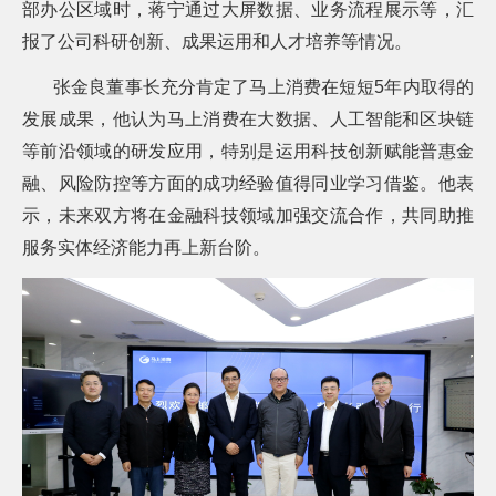
部办公区域时，蒋宁通过大屏数据、业务流程展示等，汇
常
见
报了公司科研创新、成果运用和人才培养等情况。
问
题
张金良董事长充分肯定了马上消费在短短
5
年内取得的
乡
发展成果，他认为马上消费在大数据、人工智能和区块链
村
振
等前沿领域的研发应用，特别是运用科技创新赋能普惠金
兴
融、风险防控等方面的成功经验值得同业学习借鉴。他表
采
示，未来双方将在金融科技领域加强交流合作，共同助推
购
公
服务实体经济能力再上新台阶。
告
AIF
联
盟
投
诉
意
见
在
线
咨