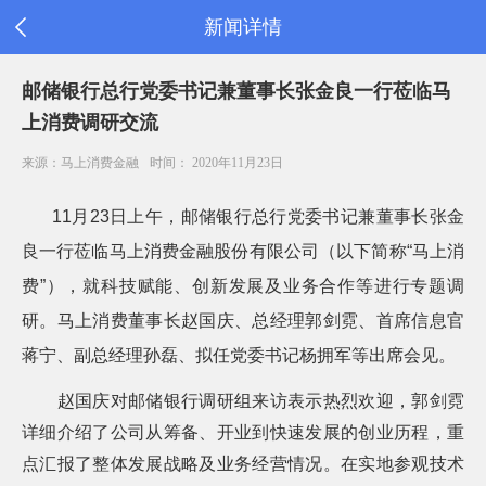
新闻详情
首
邮储银行总行党委书记兼董事长张金良一行莅临马
页
上消费调研交流
公
司
来源：马上消费金融
时间： 2020年11月23日
信
息
11
月
23
日上午，邮储银行总行党委书记兼董事长张金
旗
下
良一行莅临马上消费金融股份有限公司（以下简称“马上消
产
品
费”），就科技赋能、创新发展及业务合作等进行专题调
新
研。马上消费董事长赵国庆、总经理郭剑霓、首席信息官
闻
公
蒋宁、副总经理孙磊、拟任党委书记杨拥军等出席会见。
告
消
赵国庆对邮储银行调研组来访表示热烈欢迎，郭剑霓
费
详细介绍了公司从筹备、开业到快速发展的创业历程，重
者
之
点汇报了整体发展战略及业务经营情况。在实地参观技术
家