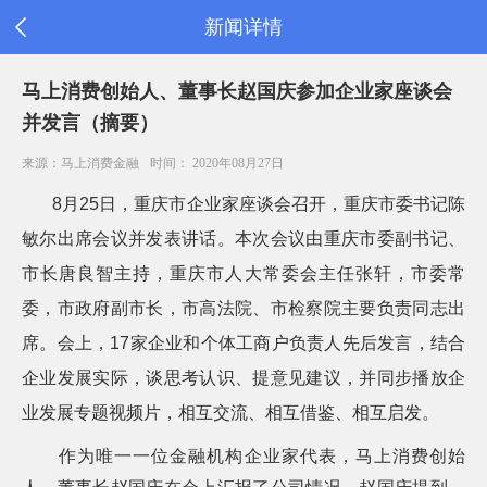
新闻详情
首
马上消费创始人、董事长赵国庆参加企业家座谈会
页
并发言（摘要）
公
司
来源：马上消费金融
时间： 2020年08月27日
信
息
8
月
25
日，重庆市企业家座谈会召开，重庆市委书记陈
旗
下
敏尔出席会议并发表讲话。本次会议由重庆市委副书记、
产
市长唐良智主持，重庆市人大常委会主任张轩，市委常
品
新
委，市政府副市长，市高法院、市检察院主要负责同志出
闻
席。会上，
17
家企业和个体工商户负责人先后发言，结合
公
告
企业发展实际，谈思考认识、提意见建议，并同步播放企
消
业发展专题视频片，相互交流、相互借鉴、相互启发。
费
者
之
作为唯一一位金融机构企业家代表，马上消费创始
家