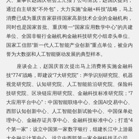
人、董事长赵国庆在会上汇报了公司情况，赵国庆提到，
常
通过自主研发“不外包”，大力实施“金融
+
科技”战略，马上
见
问
消费已成为重庆首家获得国家高新技术企业的金融机构，
题
同时也是国家首批、重庆唯一“国家应用数学中心”的共建
乡
单位、全国非银行金融机构金融科技研究小组牵头单位、
村
振
国家工信部“新一代人工智能产业创新”重点单位，被业内
兴
誉为大数据和人工智能驱动发展的典型样本。
采
购
座谈会上，赵国庆首次提出马上消费将实施金融科
公
告
技“
774
”战略，即建设“
7
大研究院”：声学识别研究院、机器
AIF
视觉研究院、认知研究院、人工智能前沿研究院、保险科
联
盟
技研究院、区块链应用研究院、金融科技标准研究院；“
7
投
大应用平台中心”：中国智能联络中心、全国
AI
交易中心、
诉
西部认知创新中心、人工智能创新试验中心、中国保单处
意
见
理中心、金融存证共享中心、金融科技标准中心；打造“
4
在
个第一家”：设立中国第一家数字银行，组建长江中上游最
线
咨
大金融云计算中心，设立中西部第一家金融科技子公司，