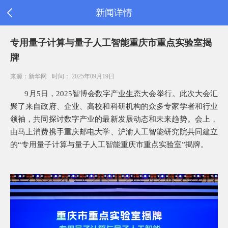
新闻详情
首
专用量子计算与量子人工智能重庆市重点实验室揭
页
牌
公
司
来源：新华网
时间： 2025年09月19日
信
息
9
月5日，2025智博会数字产业生态大会举行。此次大会汇
旗
聚了来自政府、企业、高校和科研机构的众多专家学者和行业
下
领袖，共同探讨数字产业的最新发展动态和未来趋势。会上，
产
品
由马上消费携手重庆邮电大学、沪渝人工智能研究院共同建立
新
的“专用量子计算与量子人工智能重庆市重点实验室”揭牌。
闻
公
告
消
费
者
之
家