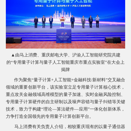
常
见
问
题
乡
村
振
兴
采
▲由马上消费、重庆邮电大学、沪渝人工智能研究院共建
购
的“专用量子计算与量子人工智能重庆市重点实验室”在大会上
公
告
揭牌
AIF
作为聚焦“量子计算+人工智能+金融科技/新材料”交叉融合
联
领域的重要创新平台，该实验室立足专用量子计算核心技术，
盟
重点攻关金融领域高维模型的量子加速、实时金融风险控制、
投
诉
专用量子计算硬件的自主研制以及噪声容错与量子纠错等关键
意
技术，致力于构建“理论—算法硬件—应用”一体化创新体系，
见
力争打造全国领先的专用量子计算创新平台。
在
线
马上消费有关负责人介绍，相较重庆现有的以量子通信器
咨