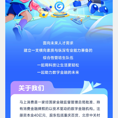
常
见
问
题
乡
村
振
兴
采
购
公
告
AIF
联
盟
投
诉
意
见
在
线
咨