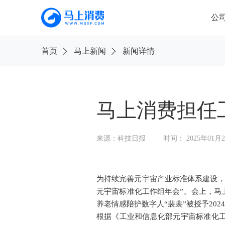
公
首
首页
马上新闻
新闻详情
页
公
司
信
息
马上消费担任
旗
下
来源：科技日报
时间： 2025年01月
产
品
新
为持续完善元宇宙产业标准体系建设，
闻
公
元宇宙标准化工作组年会”。会上，马
告
养老情感陪护数字人“裴裴”被授予20
根据《工业和信息化部元宇宙标准化
消