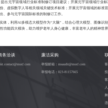
，提出元宇宙领域行业标准制修订项目建议；开展元宇宙领域行业标
份、虚拟数字人等相关领域关键技术标准；开展元宇宙领域的标准
出、参与元宇宙国际标准的制修订工作。
件实体，利用AI多模态大模型作为“大脑”，结合心理大模型、图像识
性功能四大模块，助力维护老年人身心健康，丰富老年人的精神世
商务洽谈
廉洁采购
kt.contact@msxf.com
举报邮箱：
msaudit@msxf.com
客
举报电话：
023-81157665
投
客
人
舞
违