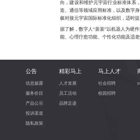
向，建设和维护元宇宙行业标准体系
费
者
造、通信等领域应用标准，以及数字身
之
家
极对接元宇宙国际标准化组织，适时提
据了解，数字人“裴裴”以机器人为硬
常
能、心理疗愈功能、个性化功能及适老
见
问
题
乡
村
公告
精彩马上
马上人才
振
兴
信息披露
人才发展
社会招聘
m
采
服务价目
员工活动
校园招聘
购
公
产品公示
品牌足迹
告
投诉渠道
AIF
隐私政策
联
盟