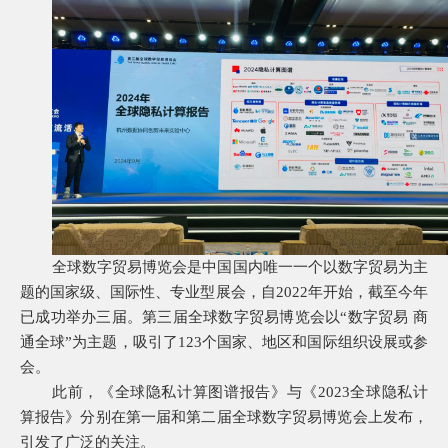
常
见
问
题
乡
村
振
兴
采
购
公
告
AIF
全球数字贸易博览会是中国国内唯一一个以数字贸易为主
联
题的国家级、国际性、专业型展会，自2022年开始，截至今年
盟
已成功举办三届。第三届全球数字贸易博览会以“数字贸易 商
投
通全球”为主题，吸引了123个国家、地区和国际组织设展或参
诉
意
会。
见
此前，《全球隐私计算图谱报告》与《2023全球隐私计
在
算报告》分别在第一届和第二届全球数字贸易博览会上发布，
线
引发了广泛的关注。
咨