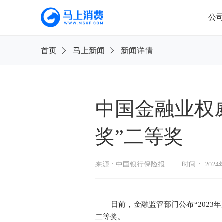
公
首
首页
马上新闻
新闻详情
页
公
司
信
息
中国金融业权
旗
奖”二等奖
下
产
品
来源：中国银行保险报
时间： 2024
新
闻
公
告
日前，金融监管部门公布“202
二等奖。
消