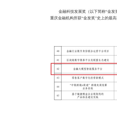
费
者
之
金融科技发展奖（以下简称“金发
家
重庆金融机构所获“金发奖”史上的最
常
见
问
题
乡
村
振
兴
采
购
公
告
AIF
联
盟