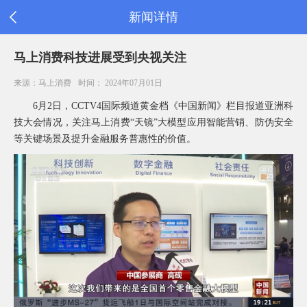
新闻详情
首
马上消费科技进展受到央视关注
页
公
来源：马上消费
时间： 2024年07月01日
司
信
6
月
2
日，
CCTV4
国际频道黄金档《中国新闻》栏目报道亚洲科
息
技大会情况，关注马上消费
“
天镜
”
大模型应用智能营销、防伪安全
旗
等关键场景及提升金融服务普惠性的价值。
下
产
品
新
闻
公
告
消
费
者
之
家