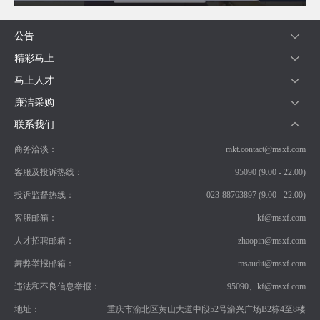
常
见
公告
问
题
精彩马上
乡
马上人才
村
振
廉洁采购
兴
联系我们
采
购
商务洽谈：
mkt.contact@msxf.com
公
告
客服及投诉热线：
95090 (9:00 - 22:00)
AIF
投诉监督热线：
023-88763897 (9:00 - 22:00)
联
盟
客服邮箱：
kf@msxf.com
投
人才招聘邮箱：
zhaopin@msxf.com
诉
意
舞弊举报邮箱：
msaudit@msxf.com
见
违法和不良信息举报：
95090、kf@msxf.com
在
线
地址：
重庆市渝北区黄山大道中段52号渝兴广场B2栋4至8楼
咨