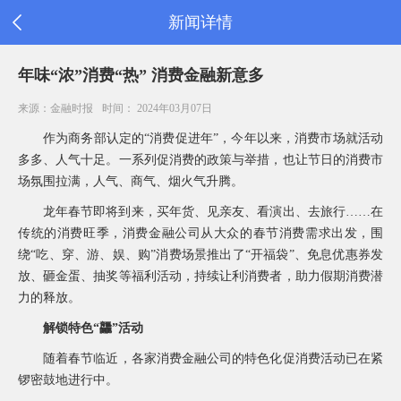
新闻详情
首
年味“浓”消费“热” 消费金融新意多
页
公
来源：金融时报
时间： 2024年03月07日
司
信
作为商务部认定的“消费促进年”，今年以来，消费市场就活动
息
多多、人气十足。一系列促消费的政策与举措，也让节日的消费市
旗
场氛围拉满，人气、商气、烟火气升腾。
下
产
龙年春节即将到来，买年货、见亲友、看演出、去旅行……在
品
传统的消费旺季，消费金融公司从大众的春节消费需求出发，围
新
绕“吃、穿、游、娱、购”消费场景推出了“开福袋”、免息优惠券发
闻
放、砸金蛋、抽奖等福利活动，持续让利消费者，助力假期消费潜
公
力的释放。
告
消
解锁特色“龘”活动
费
者
随着春节临近，各家消费金融公司的特色化促消费活动已在紧
之
锣密鼓地进行中。
家