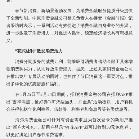
金。
询
春节新消费、新场景蓬勃发展，为消费金融服务提质升级提供
了全新动能。中原消费金融公司相关负责人在接受《金融时报》记
者采访时表示，一系列活动有效促进了消费金融自身业务的升温，
进一步激发了消费潜力，对促进内循环、稳定经济增长具有积极意
义。
“花式让利”激发消费活力
消费分期服务的减费让利，能够吸引消费者借助金融工具来增
强消费购买力，从而释放消费潜力。据悉，上述几家消费金融公司
在推出龙年专属活动的同时，也抓住了节日消费这一重要时点，推
出多样化的优惠措施和福利。
在1月25日至2月24日期间，招联消费金融公司在招联APP推
出“吉祥高照，抢好券”和“鸿运当头，抽金条”活动板块，用户有机
会获得包括年化利率券、借款券、利率券和免息券等各类优惠券。
海尔消费金融公司针对有资金需求且为首次登录的新用户推
出“新户大礼包”，新用户登录“够花APP”就可以收到30元免息券，
以更好满足用户春节消费需求。