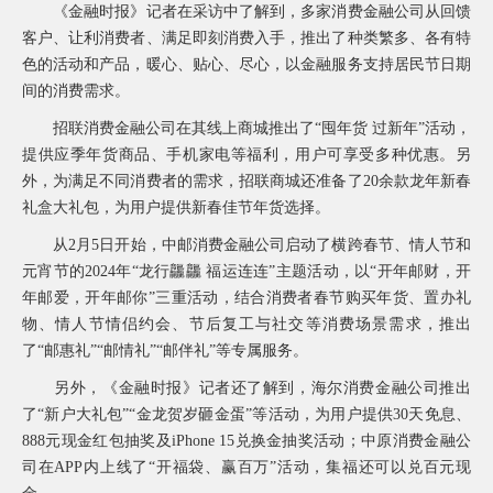
《金融时报》记者在采访中了解到，多家消费金融公司从回馈
常
见
客户、让利消费者、满足即刻消费入手，推出了种类繁多、各有特
问
色的活动和产品，暖心、贴心、尽心，以金融服务支持居民节日期
题
间的消费需求。
乡
村
招联消费金融公司在其线上商城推出了“囤年货 过新年”活动，
振
提供应季年货商品、手机家电等福利，用户可享受多种优惠。另
兴
外，为满足不同消费者的需求，招联商城还准备了20余款龙年新春
采
礼盒大礼包，为用户提供新春佳节年货选择。
购
公
从2月5日开始，中邮消费金融公司启动了横跨春节、情人节和
告
元宵节的2024年“龙行龘龘 福运连连”主题活动，以“开年邮财，开
AIF
年邮爱，开年邮你”三重活动，结合消费者春节购买年货、置办礼
联
物、情人节情侣约会、节后复工与社交等消费场景需求，推出
盟
了“邮惠礼”“邮情礼”“邮伴礼”等专属服务。
投
诉
另外，《金融时报》记者还了解到，海尔消费金融公司推出
意
了“新户大礼包”“金龙贺岁砸金蛋”等活动，为用户提供30天免息、
见
888元现金红包抽奖及iPhone 15兑换金抽奖活动；中原消费金融公
在
司在APP内上线了“开福袋、赢百万”活动，集福还可以兑百元现
线
咨