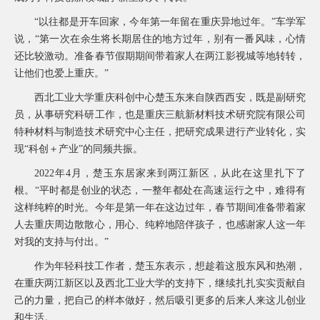
“以往都是开车回家，今年第一年留在重庆异地过年。”车学军
说，“第一次在余生将长期居住的地方过年，别有一番风味，心情
还比较激动。准备春节假期期间带着家人在两江影视城等地转转，
让他们也爱上重庆。”
西北工业大学重庆科创中心楚玉东来自陕西西安，既是副研究
员，从事研究科研工作，也是重庆三航新材料技术研究院有限公司
特种材料与制造技术研究中心主任，把研究成果进行产业转化，实
现“科创＋产业”的同频共振。
2022年4月，楚玉东居家来到两江新区，从此在这里扎下了
根。“平时都是创业的状态，一整年都处在高速运行之中，难得有
这样纯粹的时光。今年是第一年在这边过年，春节期间准备带着家
人去重庆周边散散心，用心、纯粹地陪伴孩子，也感谢家人这一年
对我的支持与付出。”
作为年轻科技工作者，楚玉东表示，想趁着这股东风和热潮，
在重庆两江新区以及西北工业大学的支持下，继续扎扎实实贡献自
己的力量，把自己的样本做好，然后吸引更多的后来人来这儿创业
和生活。