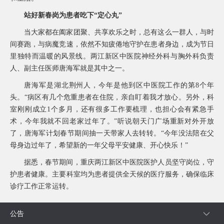
站好新春岗为患者吃下“定心丸”
当大家都在阖家团聚、共享欢乐之时，总有这么一群人，与时
间赛跑，与病魔竞速，依然不知疲倦地守护在患者身边，成为节日
里独特而温暖的风景线。两江新区中医院神经外科与胸外科负责
人、副主任医师唐海军就是其中之一。
唐海军是湖北荆州人，今年是他到区中医院工作的第8个年
头。“病区有几个危重患者在住院，亲自盯着我才放心。另外，科
室刚刚成立1个多月，还有很多工作要梳理，也担心会有紧急手
术，今年我就不回老家过年了。”听说朝天门广场重新对外开放
了，唐海军计划春节期间抽一天带家人去转转。“今年没法陪在父
母身边过年了，希望新的一年父母平安健康、开心快乐！”
据悉，春节期间，重庆两江新区中医院医护人员坚守岗位，守
护患者健康。主要科室均为患者提供全天候的医疗服务，确保临床
诊疗工作正常运转。
公告