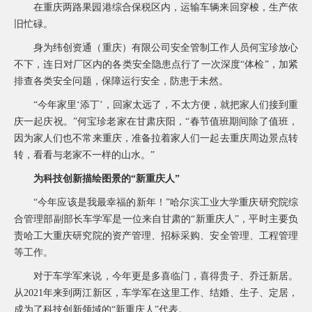
在重庆两路果园港综合保税区内，运输车辆来回穿梭，生产依
询
旧忙碌。
身为纬创资通（重庆）有限公司安全管制工作人员何宝珍放心
不下，连日对厂区内的各类安全隐患点行了一次深度“体检”，加紧
排查各类安全问题，保障运行安全，防患于未然。
“今年家里‘添丁’，回家太远了，不太方便，就把家人们接到重
庆一起庆祝。”何宝珍老家在甘肃庆阳，“春节值班期间除了值班，
因为家人们也不常来重庆，准备拉着家人们一起去重庆周边景点转
转，看看与老家不一样的山水。”
为科技创新描绘图景的“新重庆人”
“今年应该是我最幸福的新年！”哈尔滨工业大学重庆研究院综
合管理部副部长车学军是一位来自甘肃的“新重庆人”，平时主要负
责哈工大重庆研究院的资产管理、招标采购、安全管理、工程管理
等工作。
对于车学军来说，今年更是多喜临门，喜得贵子、乔迁新居。
从2021年来到两江新区，车学军在这里工作、结婚、生子、定居，
成为了科技创新领域的“新重庆人”代表。