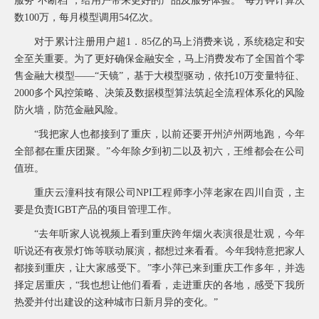
服务‘不断档’，给用户带来更好的产品及服务体验。”每分钟计算次
常
数100万，每月模型调用54亿次。
见
问
对于累计注册用户超1．85亿的马上消费来说，系统稳定和安
题
全至关重要。为了更好确保金融安全，马上消费发布了全国首个零
乡
售金融大模型——“天镜”，基于大模型驱动，依托10万变量特征、
村
2000多个风控策略、决策及数据模型算法筑起全流程体系化的风险
振
兴
防火墙，防范金融风险。
采
“我把家人也都接到了重庆，以前还要开州泸州两地跑，今年
购
全部都在重庆团聚。”今年除夕到初二以及初六，王维都会在公司
公
告
值班。
AIF
重庆云潼科技有限公司NPI工程师李小萍老家在四川自贡，主
联
要是负责IGBT产品的项目管理工作。
盟
投
“去年听家人说视频上看到重庆跨年烟火表演很是壮观，今年
诉
听说还有夜景灯饰等联动展演，都想过来看看。今年我特意把家人
意
都接到重庆，让大家感受下。”李小萍已来到重庆工作多年，并选
见
择定居重庆，“我也想让他们看看，走进重庆的各地，感受下我所
在
热爱并付出建设的这种城市日新月异的变化。”
线
咨