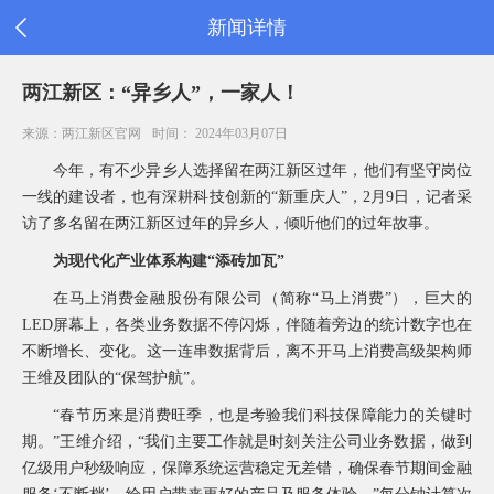
新闻详情
首
两江新区：“异乡人”，一家人！
页
公
来源：两江新区官网
时间： 2024年03月07日
司
信
今年，有不少异乡人选择留在两江新区过年，他们有坚守岗位
息
一线的建设者，也有深耕科技创新的“新重庆人”，2月9日，记者采
旗
访了多名留在两江新区过年的异乡人，倾听他们的过年故事。
下
产
为现代化产业体系构建“添砖加瓦”
品
在马上消费金融股份有限公司（简称“马上消费”），巨大的
新
LED屏幕上，各类业务数据不停闪烁，伴随着旁边的统计数字也在
闻
公
不断增长、变化。这一连串数据背后，离不开马上消费高级架构师
告
王维及团队的“保驾护航”。
消
“春节历来是消费旺季，也是考验我们科技保障能力的关键时
费
者
期。”王维介绍，“我们主要工作就是时刻关注公司业务数据，做到
之
亿级用户秒级响应，保障系统运营稳定无差错，确保春节期间金融
家