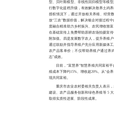
型、贝叶斯模型、非线性回归模型等模型
行数字化提档升级，有效解决散养土鸡养
授权情况下，通过开放相关养殖、经营
放“三农”数据价值，解决银企对接过程
度融合精准助力乡村振兴、农民增收致富
在基础宣传上免费帮助原耕农场拍摄宣传
附加值。四是发展数字农人，提升养殖户
通过鼓励并指导养殖户充分应用新媒体工
农产品客单价；不仅帮助养殖户通过养
志”成效。
目前，“富慧养”智慧养殖共同富裕平
殖成本下降约15%、增收超20%。从“
现共同富裕。
重庆市农业农村委相关负责人表示，
建设、农产品服务创新和绿色养殖等 5
取得实质性进展、阶段性成果。