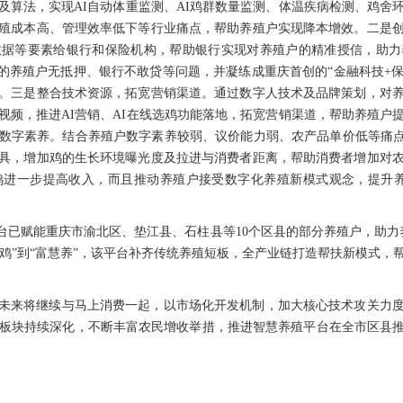
及算法，实现AI自动体重监测、AI鸡群数量监测、体温疾病检测、鸡舍
殖成本高、管理效率低下等行业痛点，帮助养殖户实现降本增效。二是
数据等要素给银行和保险机构，帮助银行实现对养殖户的精准授信，助力
中的养殖户无抵押、银行不敢贷等问题，并凝练成重庆首创的“金融科技+保
。三是整合技术资源，拓宽营销渠道。通过数字人技术及品牌策划，对
视频，推进AI营销、AI在线选鸡功能落地，拓宽营销渠道，帮助养殖户
数字素养。结合养殖户数字素养较弱、议价能力弱、农产品单价低等痛点
具，增加鸡的生长环境曝光度及拉进与消费者距离，帮助消费者增加对
鸡进一步提高收入，而且推动养殖户接受数字化养殖新模式观念，提升养
台已赋能重庆市渝北区、垫江县、石柱县等10个区县的部分养殖户，助力
会养鸡”到“富慧养”，该平台补齐传统养殖短板，全产业链打造帮扶新模式
未来将继续与马上消费一起，以市场化开发机制，加大核心技术攻关力
 大板块持续深化，不断丰富农民增收举措，推进智慧养殖平台在全市区县