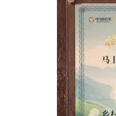
费
者
之
家
常
见
问
题
乡
村
振
兴
采
购
公
告
AIF
联
盟