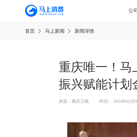
公
首
首页
马上新闻
新闻详情
页
公
司
信
息
重庆唯一！马
旗
振兴赋能计划
下
产
品
来源：重庆卫视
时间： 2024年02月
新
闻
公
告
消