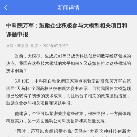
新闻详情
首
中科院万军：鼓励企业积极参与大模型相关项目和
页
课题申报
公
司
来源：新京报
时间： 2023年07月06日
信
息
当前，大模型、生成式AI等已成为科技创新和数字经济领域的
旗
热点。我国在这些技术领域的水平如何？又该如何推动这些领域的
下
技术创新？
产
品
5
月19日，中科院自动化所国家重点实验室副研究员万军在第
新
四届“天马杯”全国高校科技创新大赛中表示，目前我国在大模型领
闻
域已经取得了初步的技术成果，而且出台了相关的政策激励措施，
公
告
鼓励企业参与相关项目和课题申报。
消
他建议，企业可以紧密关注这些政策，积极申报，一方面体现
费
科技实力，另一方面推动公司科技创新和高质量发展。
者
之
“
同时，还可以多组织举办像‘天马杯’大赛这种科技创新大
家