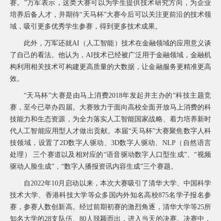
赛。”万军表示，这类大赛可以为学生提供技术研究方向，为企业
常
培养后备人才，并期待“天马杯”大赛今后可以关注更前沿的技术领
见
问
域，吸引更多优秀学生参赛，得到更多技术成果。
题
此外，万军还就AI（人工智能）技术在金融领域的应用意义谈
乡
了自己的看法。他认为，AI技术已经被广泛用于金融领域，金融机
村
振
构利用相关技术可构建更高质量的大数据，让金融服务更精准更高
兴
效。
采
“
天马杯”大赛是由马上消费2018年发起并主办的“科技主题竞
购
公
赛，至今已举办四届。大赛致力于面向高校全面开放马上消费的科
告
技能力和生态资源，为全力落实人工智能国家战略、着力培养新时
AIF
代人工智能应用型人才做出贡献。本届“天马杯”大赛聚焦数字人科
联
技领域，设置了2D数字人驱动、3D数字人驱动、NLP（自然语言
盟
处理） 三个赛道以及相对应的“语音驱动数字人口型生成”、“视频
投
驱动人脸生成”，“数字人播报资讯内容生成”三个赛题。
诉
意
自2022年10月启动以来，本次大赛吸引了清华大学、中国科学
见
技术大学、香港科技大学等众多国内外知名高校875名学子报名参
在
赛，参赛人数创新高。经过前期初赛的激烈角逐，清华大学等25所
线
知名大学的28支队伍、80人脱颖而出，进入当天的决赛。决赛中，
咨