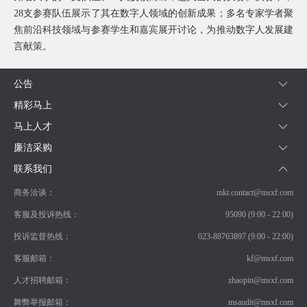
询
28支参赛队伍展示了其在数字人领域的创新成果；多名专家学者聚
焦前沿科技领域与参赛学生和嘉宾展开讨论，为推动数字人发展建
言献策。
公告
精彩马上
马上人才
廉洁采购
联系我们
商务洽谈：
mkt.contact@msxf.com
客服及投诉热线：
95090 (9:00 - 22:00)
投诉监督热线：
023-88763897 (9:00 - 22:00)
客服邮箱：
kf@msxf.com
人才招聘邮箱：
zhaopin@msxf.com
舞弊举报邮箱：
msaudit@msxf.com