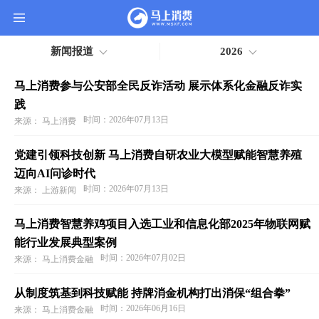
新闻报道
2026
首
页
公
马上消费参与公安部全民反诈活动 展示体系化金融反诈实
司
践
信
时间：2026年07月13日
来源： 马上消费
息
旗
党建引领科技创新 马上消费自研农业大模型赋能智慧养殖
下
产
迈向AI问诊时代
品
时间：2026年07月13日
来源： 上游新闻
新
闻
马上消费智慧养鸡项目入选工业和信息化部2025年物联网赋
公
告
能行业发展典型案例
时间：2026年07月02日
消
来源： 马上消费金融
费
者
从制度筑基到科技赋能 持牌消金机构打出消保“组合拳”
之
时间：2026年06月16日
来源： 马上消费金融
家