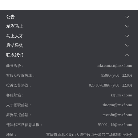
常
见
问
公告
题
精彩马上
乡
村
马上人才
振
廉洁采购
兴
联系我们
采
购
商务洽谈：
mkt.contact@msxf.com
公
告
客服及投诉热线：
95090 (9:00 - 22:00)
AIF
投诉监督热线：
023-88763897 (9:00 - 22:00)
联
盟
客服邮箱：
kf@msxf.com
投
人才招聘邮箱：
zhaopin@msxf.com
诉
意
舞弊举报邮箱：
msaudit@msxf.com
见
违法和不良信息举报：
95090、kf@msxf.com
在
线
地址：
重庆市渝北区黄山大道中段52号渝兴广场B2栋4至8楼
咨