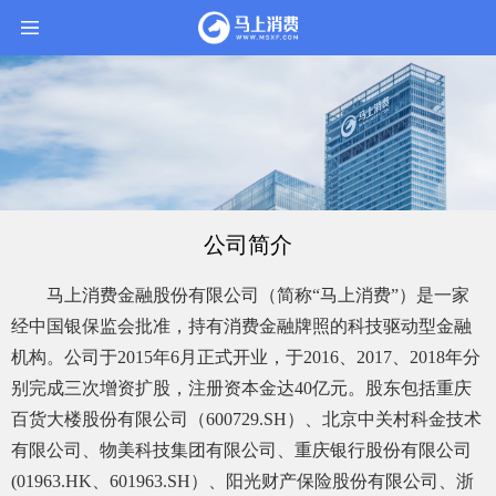
首
页
公
司
信
息
旗
公司简介
下
产
品
马上消费金融股份有限公司（简称“马上消费”）是一家
新
经中国银保监会批准，持有消费金融牌照的科技驱动型金融
闻
公
机构。公司于2015年6月正式开业，于2016、2017、2018年分
告
别完成三次增资扩股，注册资本金达40亿元。股东包括重庆
消
百货大楼股份有限公司（600729.SH）、北京中关村科金技术
费
者
有限公司、物美科技集团有限公司、重庆银行股份有限公司
之
(01963.HK、601963.SH）、阳光财产保险股份有限公司、浙
家