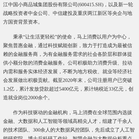
江中国小商品城集团股份有限公司(600415.SH)，以及新一轮
常
见
战略投资者中金公司、中信建投及重庆两江新区等央企与地
问
方国资背景资本。
题
乡
村
秉承“让生活更轻松”的使命，马上消费以用户为中心，
振
聚焦普惠金融，通过科技赋能创新，致力于打造成为最被信
兴
赖的金融服务商，为有金融服务需求的社会各阶层和群体提
采
购
供小额分散的消费金融服务。公司积极助力消费升级、拉动
公
内需和服务实体经济发展，不断为地方税收、就业等经济社
告
会发展做出积极贡献。截至2020年末，公司注册用户已突破
AIF
联
1.2亿，累计发放贷款超过5400亿元，累计纳税近33亿元，创
盟
造就业岗位2000余个。
投
诉
作为科技驱动的金融机构，马上消费在全球范围内选拔
意
见
金融、大数据和人工智能等领域高精尖人才，组建了千余人
在
的技术团队、300余人的大数据风控团队，先后成立了人工智
线
咨
能研究院、博士后科研工作站、智慧金融与大数据分析重点