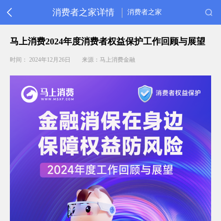
消费者之家详情
消费者之家
首
马上消费2024年度消费者权益保护工作回顾与展望
页
消
时间： 2024年12月26日
来源：马上消费金融
保
动
态
金
融
教
育
重
要
提
醒
常
见
问
题
客