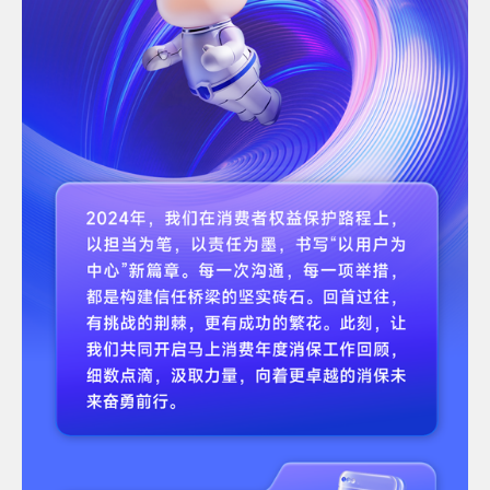
服
投
诉
AIF
联
盟
调
查
问
卷