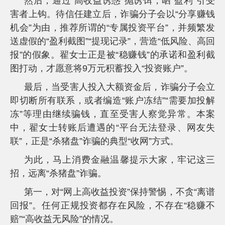
然后，通过“高收益诱惑”抛诱饵，晒“盈利”引受
害者上钩。待信任建立后，诈骗分子会以“分享赚钱
机会”为由，推荐所谓的“专属投资平台”，并频繁发
送虚假的“盈利截图”“提现记录”，营造“低风险、高回
报”的假象。翟女士正是被“稳赚钱”的承诺和盈利截
图打动，才愿意将9万元积蓄投入“投资账户”。
最后，当受害人投入大额资金后，诈骗分子会立
即切断所有联系，或者编造“账户冻结”“需要加投解
冻”等理由继续骗钱，直至受害人察觉异常。本案
中，翟女士转账后遭遇的“平台无法登录、网友失
联”，正是“杀猪盘”诈骗的典型“收网”方式。
为此，马上消费金融温馨提示大家，牢记这三
招，远离“杀猪盘”诈骗。
第一，对“网上高收益投资”保持警惕，不贪“离谱
回报”。任何正规投资都存在风险，不存在“稳赚不
赔”“高收益无风险”的情况。