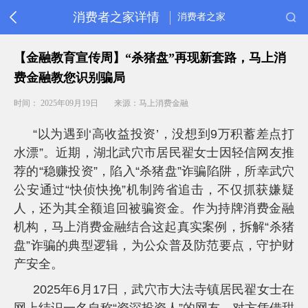
消费者之家详情
消费者之家
首
【金融教育宣传周】“杀猪盘”再现新套路，马上消
页
费金融教您识别骗局
消
保
时间： 2025年09月19日
来源：马上消费金融
动
态
“以为遇到‘高收益投资’，没想到9万积蓄差点打
金
融
水漂”。近期，湖北武穴市居民翟女士因轻信网友推
教
荐的“稳赚投资”，陷入“杀猪盘”诈骗陷阱，所幸武穴
育
公安通过“快侦快挽”机制跨省追击，不仅抓获嫌疑
重
要
人，还为其全额追回被骗资金。作为持牌消费金融
提
机构，马上消费金融结合这起真实案例，拆解“杀猪
醒
盘”诈骗的典型逻辑，为公众普及防范要点，守护财
常
产安全。
见
问
题
2025
年6月17日，武穴市大法寺镇居民翟女士在
客