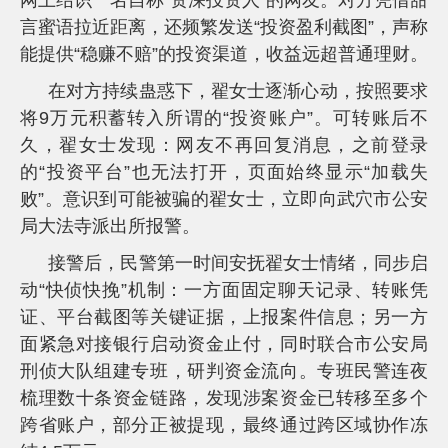
网上结识一名自称“资深投资人”的网友。对方凭借甜
服
言蜜语拉近距离，还频繁发送“投资盈利截图”，声称
投
能提供“稳赚不赔”的投资渠道，收益远超普通理财。
诉
AIF
在对方持续蛊惑下，翟女士逐渐心动，按照要求
联
将9万元积蓄转入所谓的“投资账户”。可转账后不
盟
久，翟女士发现：网友不再回复消息，之前登录
调
查
的“投资平台”也无法打开，页面始终显示“加载失
问
败”。意识到可能被骗的翟女士，立即向武穴市公安
卷
局大法寺派出所报警。
接警后，民警第一时间安抚翟女士情绪，同步启
动“快侦快挽”机制：一方面固定聊天记录、转账凭
证、平台截图等关键证据，上报案件信息；另一方
面紧急对接银行启动资金止付，同时联合市公安局
刑侦大队组建专班，研判资金流向。专班民警连夜
梳理数十条资金链路，发现涉案资金已转移至多个
跨省账户，部分正被提现，最终通过跨区域协作冻