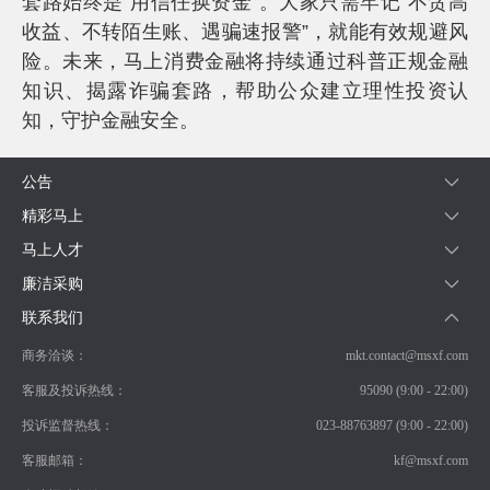
套路始终是“用信任换资金”。大家只需牢记“不贪高
收益、不转陌生账、遇骗速报警”，就能有效规避风
险。未来，马上消费金融将持续通过科普正规金融
知识、揭露诈骗套路，帮助公众建立理性投资认
知，守护金融安全。
公告
精彩马上
马上人才
廉洁采购
联系我们
商务洽谈：
mkt.contact@msxf.com
客服及投诉热线：
95090 (9:00 - 22:00)
投诉监督热线：
023-88763897 (9:00 - 22:00)
客服邮箱：
kf@msxf.com