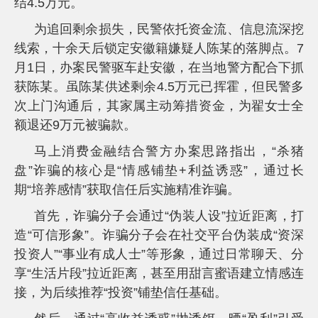
结4.5万元。
为追回剩余损失，民警依托资金流、信息流深挖
线索，十余天后锁定安徽籍嫌疑人陈某的落脚点。7
月1日，办案民警驱车赴安徽，在当地警方配合下抓
获陈某。虽陈某供述剩余4.5万元已挥霍，但民警多
次上门沟通后，其家属主动筹措资金，为翟女士全
额退还9万元被骗款。
马上消费金融结合警方办案思路指出，“杀猪
盘”诈骗的核心是“情感铺垫+利益诱惑”，通过长
期“培养感情”获取信任后实施精准诈骗。
首先，诈骗分子会通过“伪装人设”拉近距离，打
造“可信形象”。诈骗分子会在社交平台伪装成“资深
投资人”“事业有成人士”等形象，通过日常聊天、分
享“生活片段”拉近距离，甚至用甜言蜜语建立情感连
接，为后续推荐“投资”铺垫信任基础。