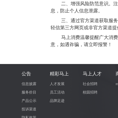
见
二、增强风险防范意识。注意
问
题
息，防止个人信息泄露。
三、通过官方渠道获取服
客
轻信第三方网页或非官方渠道提
服
投
诉
马上消费温馨提醒广大消
意，如遇诈骗，请立即报警！
AIF
联
盟
调
公告
精彩马上
马上人才
查
问
卷
信息披露
人才发展
社会招聘
m
服务价目
员工活动
校园招聘
产品公示
品牌足迹
投诉渠道
隐私政策