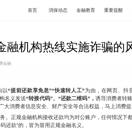
首页
消保动态
金融教育
重要提醒
金融机构热线实施诈骗的
费金融
构以
“提前还款享免息”“快速转人工”
为由，在网页、抖
机构名义发送
“转接代码”、“还款二维码”，
诱导消费者转
广大消费者信息安全、财产安全等合法权益，马上消费提
服务。正规金融机构接收还款均为对公账户，任何情况下
接码还款”的，皆为冒用正规金融名义。