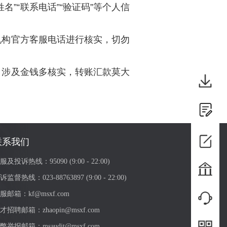
”“联系电话”“验证码”等个人信
机构官方客服电话进行核实，切勿
，涉及金钱多核实，转账汇款莫大
联系我们
服及投诉热线：
95090 (9:00 - 22:00)
诉监督热线：
023-88763897 (9:00 - 22:00)
服邮箱：
kf@msxf.com
才招聘邮箱：
zhaopin@msxf.com
弊举报邮箱：
msaudit@msxf.com