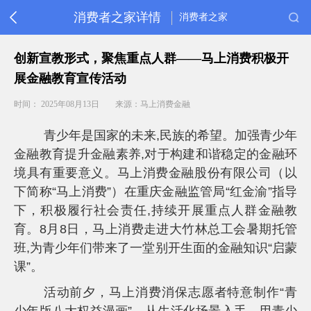
消费者之家详情
消费者之家
首
创新宣教形式，聚焦重点人群——马上消费积极开
页
展金融教育宣传活动
消
保
时间： 2025年08月13日
来源：马上消费金融
动
态
青少年是国家的未来,民族的希望。加强青少年
金
融
金融教育提升金融素养,对于构建和谐稳定的金融环
教
境具有重要意义。马上消费金融股份有限公司（以
育
下简称“马上消费”）在重庆金融监管局“红金渝”指导
重
要
下，积极履行社会责任,持续开展重点人群金融教
提
育。8月8日，马上消费走进大竹林总工会暑期托管
醒
班,为青少年们带来了一堂别开生面的金融知识“启蒙
常
课”。
见
问
题
活动前夕，马上消费消保志愿者特意制作“青
客