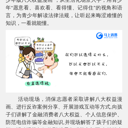
少年版八大权益漫画”，从生活化场景入手，用青少
服
年“愿意看、喜欢看、看得懂、记得住”的视角和语
投
言，为青少年解读法律法规，让听起来晦涩难懂的
诉
知识，一看就能懂。
AIF
联
盟
调
查
问
卷
活动现场，消保志愿者采取讲解八大权益漫
画、进行反诈案例分享、开展游戏互动等方式,向孩
子们讲解了金融消费者八大权益、个人信息保护、
防范电信诈骗等金融知识,并现场解答了孩子们的疑