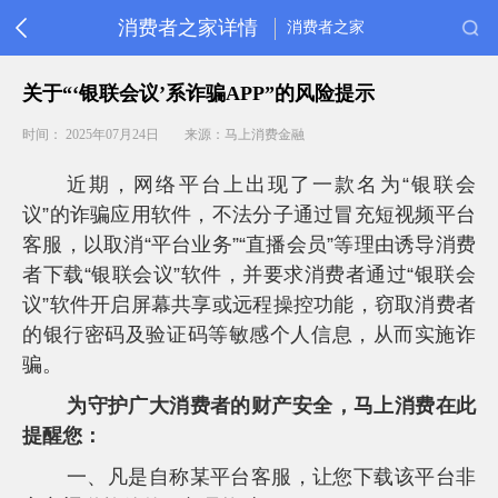
消费者之家详情
消费者之家
首
关于“‘银联会议’系诈骗APP”的风险提示
页
消
时间： 2025年07月24日
来源：马上消费金融
保
动
近期，网络平台上出现了一款名为“银联会
态
议”的诈骗应用软件，不法分子通过冒充短视频平台
金
客服，以取消“平台业务”“直播会员”等理由诱导消费
融
教
者下载“银联会议”软件，并要求消费者通过“银联会
育
议”软件开启屏幕共享或远程操控功能，窃取消费者
重
的银行密码及验证码等敏感个人信息，从而实施诈
要
提
骗。
醒
为守护广大消费者的财产安全，马上消费在此
常
见
提醒您：
问
题
一、凡是自称某平台客服，让您下载该平台非
客