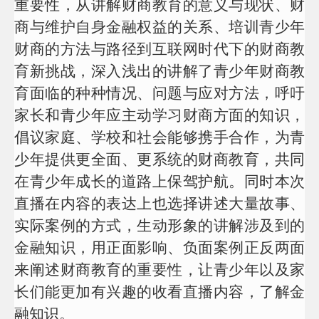
重要性，从讲解财商教育的意义与现状、财
服
商与维护自身金融权益的关系、培训青少年
投
诉
财商的方法与路径到互联网时代下的财商教
AIF
育新挑战，深入浅出的讲解了青少年财商教
联
盟
育面临的种种情况、问题与应对方法，呼吁
调
家长和青少年应主动学习财商方面的知识，
查
问
倡议
家庭、学校和社会能够携手合作，为青
卷
少年提供更全面、更系统的财商教育，共同
在青少年成长
的道路上保驾护航。同时本次
直播在内容的表达上也选择讲述大量故事、
实际案例的方式，生动形象的讲解涉及到的
金融知识，用正面影响、负面案例正反两面
来阐述财商教育的重要性，让青少年以及家
长们能更加有兴趣的收看直播内容，了解金
融知识。