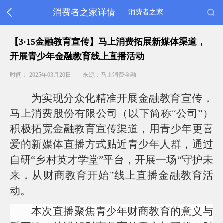
消费者之家详情
消费者之家
首
【3·15金融教育宣传】马上消费拓展新媒体渠道，
页
开展青少年金融教育线上直播活动
消
保
时间： 2025年03月20日
来源：马上消费金融
动
态
为实现分众化精准开展金融教育宣传，
金
融
马上消费股份有限公司（以下简称“公司”）
教
育
积极拓宽金融教育宣传渠道，用青少年更喜
重
爱的新媒体直播方式贴近青少年人群，通过
要
自研“乡村英才学堂”平台，开展一场“守护未
提
醒
来，从财商教育开始”线上直播金融教育活
常
动。
见
问
题
本次直播聚焦青少年财商教育的意义与
客