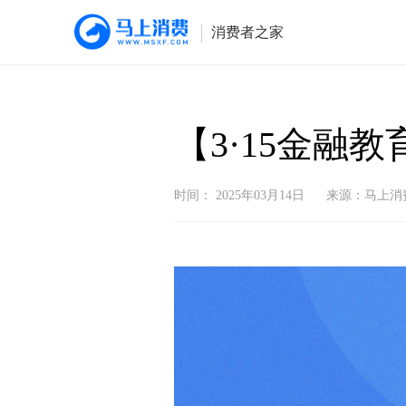
消费者之家
首
页
【3·15金
消
保
动
态
时间： 2025年03月14日
来源：马上消
金
融
教
育
重
要
提
醒
常