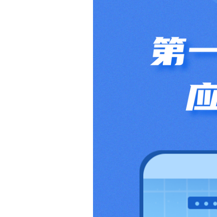
见
问
题
客
服
投
诉
AIF
联
盟
调
查
问
卷