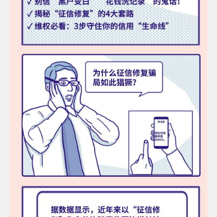
服
投
诉
AIF
联
盟
调
查
问
卷