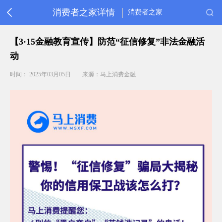
消费者之家详情
消费者之家
首
【3·15金融教育宣传】防范“征信修复”非法金融活
页
动
消
保
时间： 2025年03月05日
来源：马上消费金融
动
态
金
融
教
育
重
要
提
醒
常
见
问
题
客