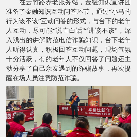
在云竹路养老服务站，金融知识宣讲团
服
准备了金融知识互动问答环节，通过“小马的
投
诉
行为该不该”互动问答的形式，与台下的老年
AIF
人互动，尽可能“说直白话”“讲该不该”，深
联
盟
入浅出的讲解防范电信诈骗知识，台下老年
调
人听得认真，积极回答互动问题，现场气氛
查
问
十分活跃，有的老年人不仅回答了问题还主
卷
动分享了自己亲友遇到的诈骗故事，再次提
醒在场人员注意防范诈骗。