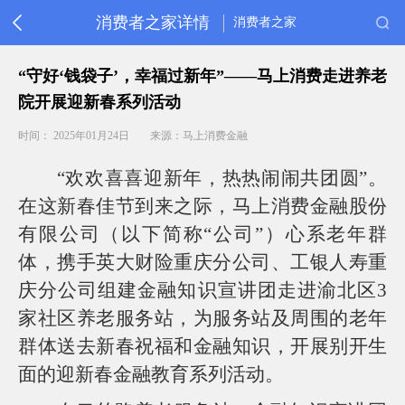
消费者之家详情
消费者之家
首
“守好‘钱袋子’，幸福过新年”——马上消费走进养老
页
院开展迎新春系列活动
消
保
时间： 2025年01月24日
来源：马上消费金融
动
态
“欢欢喜喜迎新年，热热闹闹共团圆”。
金
融
在这新春佳节到来之际，马上消费金融股份
教
育
有限公司（以下简称“公司”）心系老年群
重
体，携手英大财险重庆分公司、工银人寿重
要
庆分公司组建金融知识宣讲团走进渝北区3
提
醒
家社区养老服务站，为服务站及周围的老年
常
群体送去新春祝福和金融知识，开展别开生
见
问
面的迎新春金融教育系列活动。
题
客